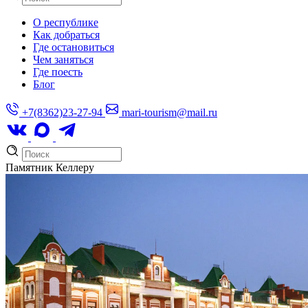
О республике
Как добраться
Где остановиться
Чем заняться
Где поесть
Блог
+7(8362)23-27-94
mari-tourism@mail.ru
Памятник Келлеру