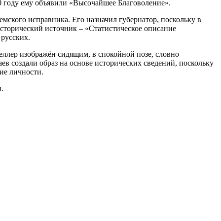
20 году ему объявили «Высочайшее Благоволение».
мского исправника. Его назначил губернатор, поскольку в
исторический источник – «Статистическое описание
 русских.
ллер изображён сидящим, в спокойной позе, словно
в создали образ на основе исторических сведений, поскольку
ие личности.
.