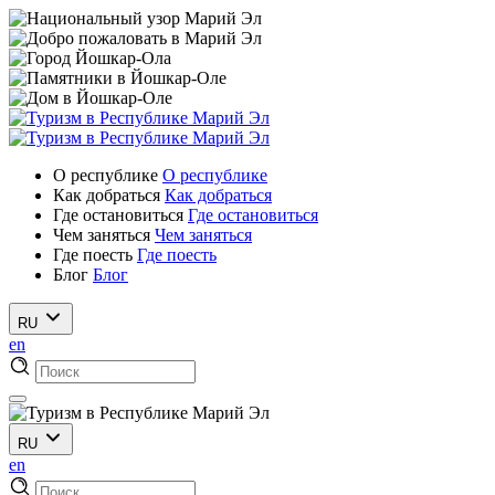
О республике
О республике
Как добраться
Как добраться
Где остановиться
Где остановиться
Чем заняться
Чем заняться
Где поесть
Где поесть
Блог
Блог
RU
en
RU
en