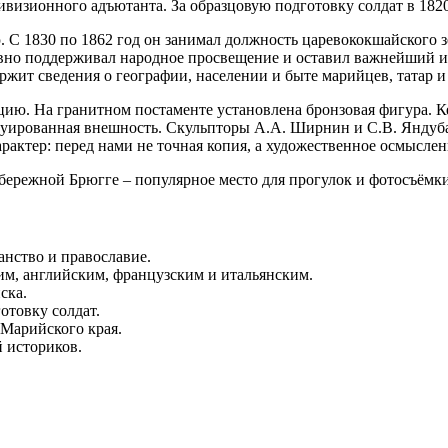
дивизионного адъютанта. За образцовую подготовку солдат в 18
С 1830 по 1862 год он занимал должность царевококшайского зе
тивно поддерживал народное просвещение и оставил важнейший 
ржит сведения о географии, населении и быте марийцев, татар и
ю. На гранитном постаменте установлена бронзовая фигура. Ке
руированная внешность. Скульпторы А.А. Ширнин и С.В. Яндубае
арактер: перед нами не точная копия, а художественное осмыслен
абережной Брюгге – популярное место для прогулок и фотосъёмки
анство и православие.
им, английским, французским и итальянским.
ска.
отовку солдат.
Марийского края.
й историков.