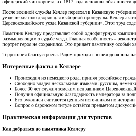
офицерский чин корнета, а с 1817 года исполнял обязанности 
После военной службы Келлер переехал в Казанскую губернию. 
уезде не хватало дворян для выборной процедуры. Келлер ак
Царевококшайского уезда Казанской губернии». Этот труд соде
Памятник Келлеру представляет собой однофигурную композици
размышляющим о судьбе уезда. Главная особенность – реконст
портрет героя не сохранился. Это придаёт памятнику особый х
Территория благоустроена. Рядом проходит пешеходная зона н
Интересные факты о Келлере
Происходил из немецкого рода, принял российское гражд
Свободно владел несколькими языками: русским, немецк
Более 30 лет служил земским исправником Царевококшай
Получил официальную благодарность императора за подг
Его рукописи считаются ценным источником по истории 
Вопрос о баронском титуле остаётся предметом дискусси
Практическая информация для туристов
Как добраться до памятника Келлеру