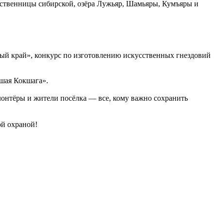
иственницы сибирской, озёра Лужьяр, Шамьяры, Кумъяры и
ный край», конкурс по изготовлению искусственных гнездовий
шая Кокшага».
онтёры и жители посёлка — все, кому важно сохранить
ой охраной!