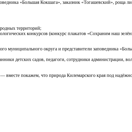
поведника «Большая Кокшага», заказник «Тогашевский», роща л
иродных территорий;
кологических конкурсов (конкурс плакатов «Сохраним наш зелё
ого муниципального округа и представители заповедника «Боль
ники детских садов, педагоги, сотрудники администрации, вол
 — вместе покажем, что природа Килемарского края под надёжн