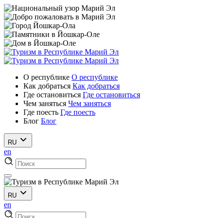
О республике
О республике
Как добраться
Как добраться
Где остановиться
Где остановиться
Чем заняться
Чем заняться
Где поесть
Где поесть
Блог
Блог
RU
en
RU
en