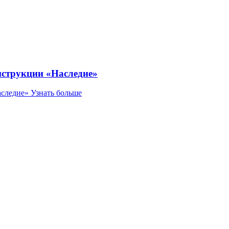
нструкции «Наследие»
аследие»
Узнать больше