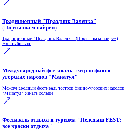
Традиционный "Праздник Валенка"
(Портышкем пайрем)
Традиционный "Праздник Валенка" (Портышкем пайрем)
Узнать больше
Международный фестиваль театров финно-
угорских народов "Майатул"
Международный фестиваль театров финно-угорских народов
"Майатул"
Узнать больше
Фестиваль отдыха и туризма "Пеледыш FEST:
все краски отдыха"