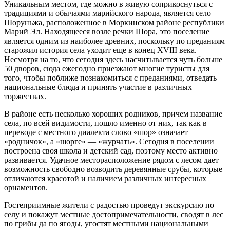
Уникальным местом, где можно в живую соприкоснуться с
традициями и обычаями марийского народа, является село
Шоруньжа, расположенное в Моркинском районе республики
Марий Эл. Находящееся возле речки Шора, это поселение
является одним из наиболее древних, поскольку по преданиям
старожил история села уходит еще в конец XVIII века.
Несмотря на то, что сегодня здесь насчитывается чуть больше
50 дворов, сюда ежегодно приезжают многие туристы для
того, чтобы поближе познакомиться с преданиями, отведать
национальные блюда и принять участие в различных
торжествах.
В районе есть несколько хороших родников, причем название
села, по всей видимости, пошло именно от них, так как в
переводе с местного диалекта слово «шор» означает
«родничок», а «шорге» — «журчать». Сегодня в поселении
построена своя школа и детский сад, поэтому место активно
развивается. Удачное месторасположение рядом с лесом дает
возможность свободно возводить деревянные срубы, которые
отличаются красотой и наличием различных интересных
орнаментов.
Гостеприимные жители с радостью проведут экскурсию по
селу и покажут местные достопримечательности, сводят в лес
по грибы да по ягоды, угостят местными национальными