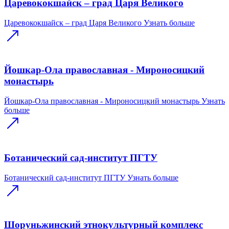
Царевококшайск – град Царя Великого
Царевококшайск – град Царя Великого
Узнать больше
Йошкар-Ола православная - Мироносицкий
монастырь
Йошкар-Ола православная - Мироносицкий монастырь
Узнать
больше
Ботанический сад-институт ПГТУ
Ботанический сад-институт ПГТУ
Узнать больше
Шоруньжинский этнокультурный комплекс