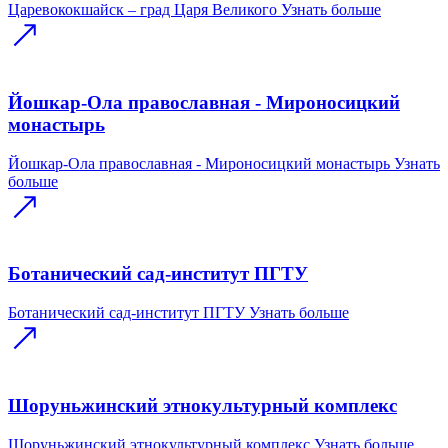
Царевококшайск – град Царя Великого
Узнать больше
Йошкар-Ола православная - Мироносицкий
монастырь
Йошкар-Ола православная - Мироносицкий монастырь
Узнать
больше
Ботанический сад-институт ПГТУ
Ботанический сад-институт ПГТУ
Узнать больше
Шоруньжинский этнокультурный комплекс
Шоруньжинский этнокультурный комплекс
Узнать больше