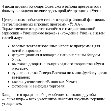
4 июля деревня Кукмарь Советского района превратится в
большую сладкую поляну: здесь пройдёт праздник «Ӱяча».
Центральным событием станет второй районный фестиваль
театрализованных игровых программ «ӰЯЧА».
Торжественное открытие начнётся с театрализованной
зарисовки «Ӱячаншочмо верже» («Рождение Ӱяча»), а затем
гостей ждут:
весёлые театрализованные игровые программы для
детей и взрослых;
дегустационная площадка с национальным блюдом
Ӱяча;
выставка декоративно-прикладного творчества «Руки
мастера»;
тур первенства Северо-Востока по мини-футболу среди
ветеранов;
квест-путешествие «В поисках Ӱяча»;
фотозоны и выездная торговля.
Завершится праздник общим обедом за столом дружбы
«Лашка шӱр» – всех участников накормят вкусным горячим
угощением.