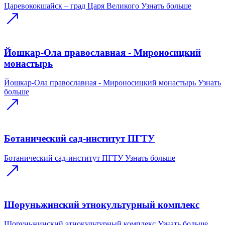
Царевококшайск – град Царя Великого
Узнать больше
Йошкар-Ола православная - Мироносицкий
монастырь
Йошкар-Ола православная - Мироносицкий монастырь
Узнать
больше
Ботанический сад-институт ПГТУ
Ботанический сад-институт ПГТУ
Узнать больше
Шоруньжинский этнокультурный комплекс
Шоруньжинский этнокультурный комплекс
Узнать больше