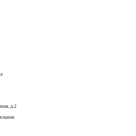
ва
ная, д.2
дельник