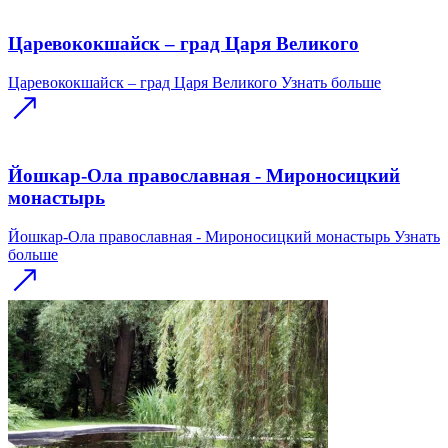
Царевококшайск – град Царя Великого
Царевококшайск – град Царя Великого
Узнать больше
Йошкар-Ола православная - Мироносицкий
монастырь
Йошкар-Ола православная - Мироносицкий монастырь
Узнать
больше