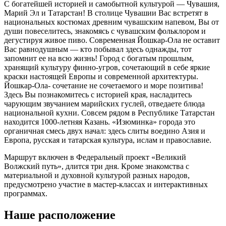
С богатейшей историей и самобытной культурой — Чувашия,
Марий Эл и Татарстан! В столице Чувашии Вас встретят в
национальных костюмах древним чувашским напевом, Вы от
души повеселитесь, знакомясь с чувашским фольклором и
дегустируя живое пиво. Современная Йошкар-Ола не оставит
Вас равнодушным — кто побывал здесь однажды, тот
запомнит ее на всю жизнь! Город с богатым прошлым,
хранящий культуру финно-угров, сочетающий в себе яркие
краски настоящей Европы и современной архитектуры.
Йошкар-Ола- сочетание не сочетаемого и море позитива!
Здесь Вы познакомитесь с историей края, насладитесь
чарующим звучанием марийских гуслей, отведаете блюда
национальной кухни. Совсем рядом в Республике Татарстан
находится 1000-летняя Казань. «Изюминка» города это
органичная смесь двух начал: здесь слиты воедино Азия и
Европа, русская и татарская культура, ислам и православие.
Маршрут включен в Федеральный проект «Великий
Волжский путь», длится три дня. Кроме знакомства с
материальной и духовной культурой разных народов,
предусмотрено участие в мастер-классах и интерактивных
программах.
Наше расположение