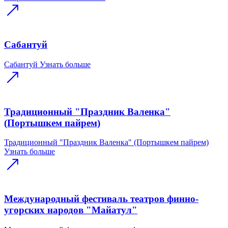
Сабантуй
Сабантуй
Узнать больше
Традиционный "Праздник Валенка"
(Портышкем пайрем)
Традиционный "Праздник Валенка" (Портышкем пайрем)
Узнать больше
Международный фестиваль театров финно-
угорских народов "Майатул"