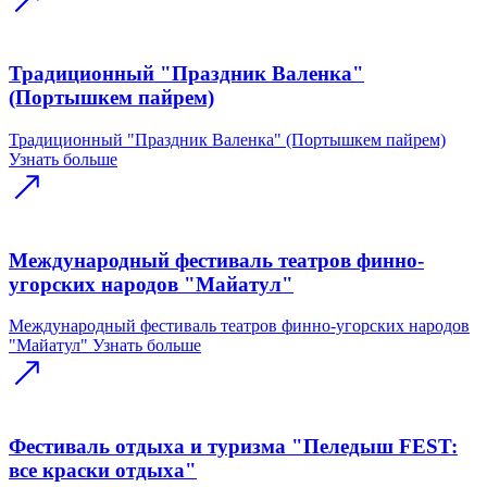
Традиционный "Праздник Валенка"
(Портышкем пайрем)
Традиционный "Праздник Валенка" (Портышкем пайрем)
Узнать больше
Международный фестиваль театров финно-
угорских народов "Майатул"
Международный фестиваль театров финно-угорских народов
"Майатул"
Узнать больше
Фестиваль отдыха и туризма "Пеледыш FEST:
все краски отдыха"