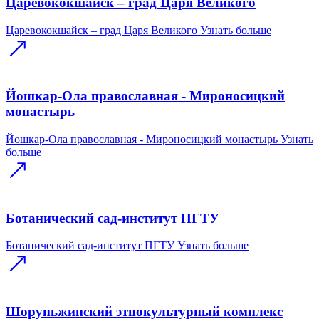
Царевококшайск – град Царя Великого
Царевококшайск – град Царя Великого
Узнать больше
Йошкар-Ола православная - Мироносицкий
монастырь
Йошкар-Ола православная - Мироносицкий монастырь
Узнать
больше
Ботанический сад-институт ПГТУ
Ботанический сад-институт ПГТУ
Узнать больше
Шоруньжинский этнокультурный комплекс