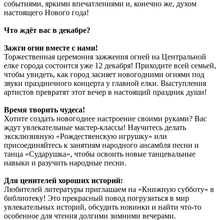
событиями, яркими впечатлениями и, конечно же, духом
настоящего Нового года!
Что ждёт вас в декабре?
Зажги огни вместе с нами!
Торжественная церемония зажжения огней на Центральной
елке города состоится уже 12 декабря! Приходите всей семьей,
чтобы увидеть, как город засияет новогодними огнями под
звуки праздничного концерта у главной елки. Выступления
артистов превратят этот вечер в настоящий праздник души!
Время творить чудеса!
Хотите создать новогоднее настроение своими руками? Вас
ждут увлекательные мастер-классы! Научитесь делать
эксклюзивную «Рождественскую игрушку» или
присоединяйтесь к занятиям народного ансамбля песни и
танца «Сударушка», чтобы освоить новые танцевальные
навыки и разучить народные песни.
Для ценителей хороших историй:
Любителей литературы приглашаем на «Книжную субботу» в
библиотеку! Это прекрасный повод погрузиться в мир
увлекательных историй, обсудить новинки и найти что-то
особенное для чтения долгими зимними вечерами.