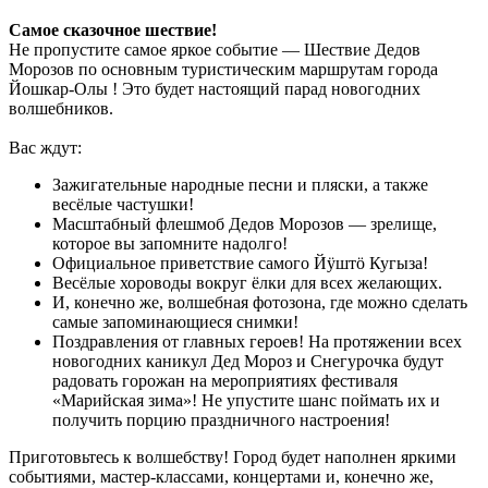
Самое сказочное шествие!
Не пропустите самое яркое событие — Шествие Дедов
Морозов по основным туристическим маршрутам города
Йошкар-Олы ! Это будет настоящий парад новогодних
волшебников.
Вас ждут:
Зажигательные народные песни и пляски, а также
весёлые частушки!
Масштабный флешмоб Дедов Морозов — зрелище,
которое вы запомните надолго!
Официальное приветствие самого Йÿштö Кугыза!
Весёлые хороводы вокруг ёлки для всех желающих.
И, конечно же, волшебная фотозона, где можно сделать
самые запоминающиеся снимки!
Поздравления от главных героев! На протяжении всех
новогодних каникул Дед Мороз и Снегурочка будут
радовать горожан на мероприятиях фестиваля
«Марийская зима»! Не упустите шанс поймать их и
получить порцию праздничного настроения!
Приготовьтесь к волшебству! Город будет наполнен яркими
событиями, мастер-классами, концертами и, конечно же,