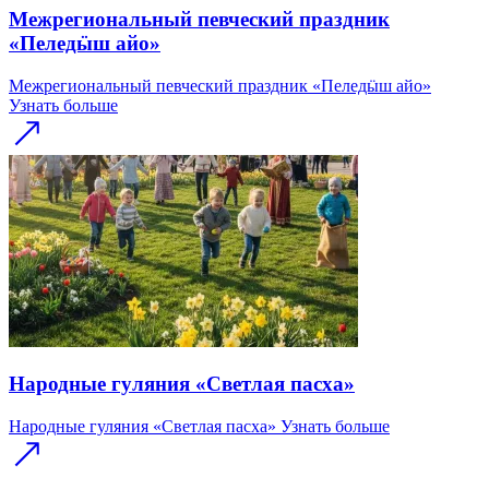
Межрегиональный певческий праздник
«Пеледӹш айо»
Межрегиональный певческий праздник «Пеледӹш айо»
Узнать больше
Народные гуляния «Светлая пасха»
Народные гуляния «Светлая пасха»
Узнать больше