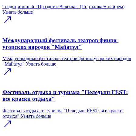
Традиционный "Праздник Валенка" (Портышкем пайрем)
Узнать больше
Международный фестиваль театров финно-
угорских народов "Майатул"
Международный фестиваль театров финно-угорских народов
"Майатул"
Узнать больше
Фестиваль отдыха и туризма "Пеледыш FEST:
все краски отдыха"
Фестиваль отдыха и туризма "Пеледыш FEST: все краски
отдыха"
Узнать больше