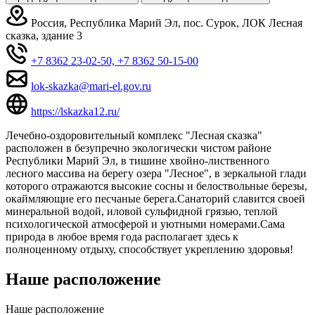
Россия, Республика Марий Эл, пос. Сурок, ЛОК Лесная
сказка, здание 3
+7 8362 23-02-50,
+7 8362 50-15-00
lok-skazka@mari-el.gov.ru
https://lskazka12.ru/
Лечебно-оздоровительный комплекс "Лесная сказка"
расположен в безупречно экологически чистом районе
Республики Марий Эл, в тишине хвойно-лиственного
лесного массива на берегу озера "Лесное", в зеркальной глади
которого отражаются высокие сосны и белоствольные березы,
окаймляющие его песчаные берега.Санаторий славится своей
минеральной водой, иловой сульфидной грязью, теплой
психологической атмосферой и уютными номерами.Сама
природа в любое время года располагает здесь к
полноценному отдыху, способствует укреплению здоровья!
Наше расположение
Наше
расположение