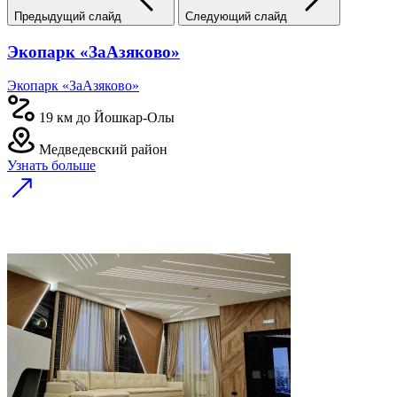
Предыдущий слайд
Следующий слайд
Экопарк «ЗаАзяково»
Экопарк «ЗаАзяково»
19 км до Йошкар-Олы
Медведевский район
Узнать больше