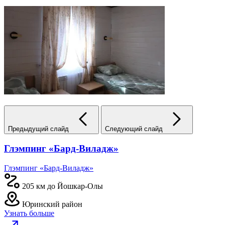
Предыдущий слайд
Следующий слайд
Глэмпинг «Бард-Виладж»
Глэмпинг «Бард-Виладж»
205 км до Йошкар-Олы
Юринский район
Узнать больше