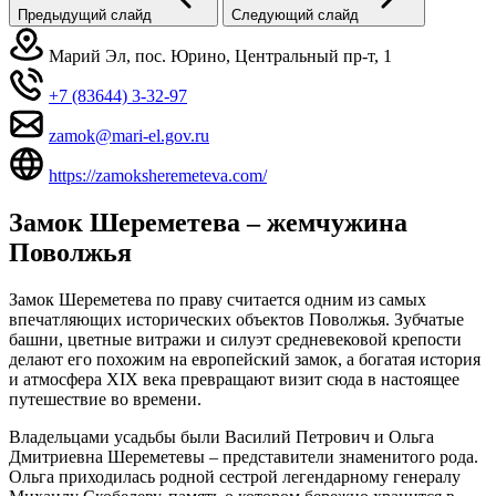
Предыдущий слайд
Следующий слайд
Марий Эл, пос. Юрино, Центральный пр-т, 1
+7 (83644) 3-32-97
zamok@mari-el.gov.ru
https://zamoksheremeteva.com/
Замок Шереметева – жемчужина
Поволжья
Замок Шереметева по праву считается одним из самых
впечатляющих исторических объектов Поволжья. Зубчатые
башни, цветные витражи и силуэт средневековой крепости
делают его похожим на европейский замок, а богатая история
и атмосфера XIX века превращают визит сюда в настоящее
путешествие во времени.
Владельцами усадьбы были Василий Петрович и Ольга
Дмитриевна Шереметевы – представители знаменитого рода.
Ольга приходилась родной сестрой легендарному генералу