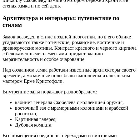
Михаилу Скобелеву, память о котором бережно хранится в
стенах замка и по сей день.
Архитектура и интерьеры: путешествие по
стилям
Замок возведен в стиле поздней неоготики, но в его облике
угадываются также готические, романские, восточные и
древнерусские мотивы. Контраст красного и черного кирпича
с белокаменными элементами придает зданию
выразительность и особое очарование.
Над созданием замка работали известные архитекторы своего
времени, а мозаичные полы были выполнены итальянским
мастером Ерме Кристофоли.
Внутренние залы поражают разнообразием:
кабинет генерала Скобелева с коллекцией оружия,
восточный зал с мраморными колоннами и арабской
росписью,
Картинная галерея,
Дубовая комната.
Все помещения соединены переходами и винтовыми