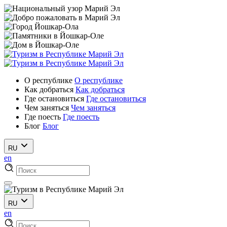
О республике
О республике
Как добраться
Как добраться
Где остановиться
Где остановиться
Чем заняться
Чем заняться
Где поесть
Где поесть
Блог
Блог
RU
en
RU
en