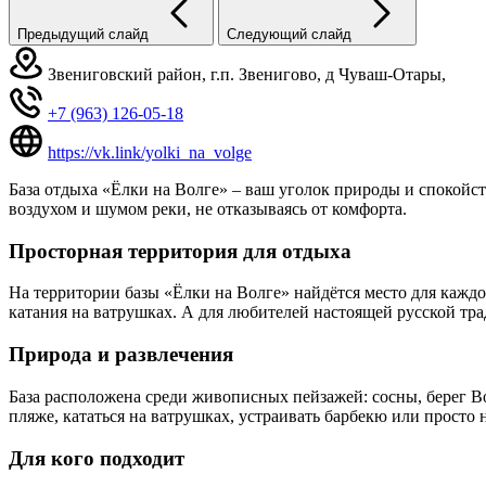
Предыдущий слайд
Следующий слайд
Звениговский район, г.п. Звенигово, д Чуваш-Отары,
+7 (963) 126-05-18
https://vk.link/yolki_na_volge
База отдыха «Ёлки на Волге» – ваш уголок природы и спокойст
воздухом и шумом реки, не отказываясь от комфорта.
Просторная территория для отдыха
На территории базы «Ёлки на Волге» найдётся место для каждо
катания на ватрушках. А для любителей настоящей русской трад
Природа и развлечения
База расположена среди живописных пейзажей: сосны, берег Во
пляже, кататься на ватрушках, устраивать барбекю или просто
Для кого подходит