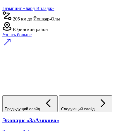
Глэмпинг «Бард-Виладж»
205 км до Йошкар-Олы
Юринский район
Узнать больше
Предыдущий слайд
Следующий слайд
Экопарк «ЗаАзяково»