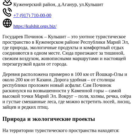
Куженерский район, д.Аганур, ул.Кульшит
+7 (917) 710-00-00
https://kulshit.orgs.biz/
Государев Починок – Кульшит – это уютное туристическое
пространство в Куженерском районе Республики Марий Эл,
где природа, экологичные продукты и комфортный отдых
соединяются в одном месте. Сюда приезжают за тишиной,
свежим воздухом, живописными маршрутами и настоящей
перезагрузкой вдали от города.
Деревня расположена примерно в 100 км от Йошкар-Олы и
около 200 км от Казани. Дорога удобная – от столицы
республики проложен новый асфальт. Сам Починок
раскинулся на возвышенности у Каменной горы – самой
высокой точки Марий Эл. Вокруг – поля, холмы, речка, озёра
и густые смешанные леса, где можно встретить лосей, лисиц,
зайцев и редких птиц.
Природа и экологические проекты
На территории туристического пространства находятся: