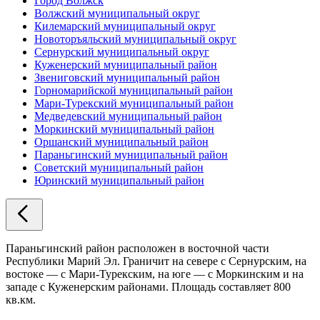
Город Волжск
Волжский муниципальный округ
Килемарский муниципальный округ
Новоторъяльский муниципальный округ
Сернурский муниципальный округ
Куженерский муниципальный район
Звениговский муниципальный район
Горномарийской муниципальный район
Мари-Турекский муниципальный район
Медведевский муниципальный район
Моркинский муниципальный район
Оршанский муниципальный район
Параньгинский муниципальный район
Советский муниципальный район
Юринский муниципальный район
Параньгинский район расположен в восточной части
Республики Марий Эл. Граничит на севере с Сернурским, на
востоке — с Мари-Турекским, на юге — с Моркинским и на
западе с Куженерским районами. Площадь составляет 800
кв.км.