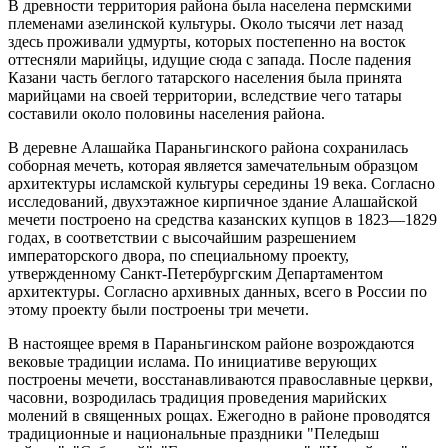
В древности территория района была населена пермскими
племенами азелинской культуры. Около тысячи лет назад
здесь проживали удмурты, которых постепенно на восток
оттесняли марийцы, идущие сюда с запада. После падения
Казани часть беглого татарского населения была принята
марийцами на своей территории, вследствие чего татары
составили около половины населения района.
В деревне Алашайка Параньгинского района сохранилась
соборная мечеть, которая является замечательным образцом
архитектуры исламской культуры середины 19 века. Согласно
исследований, двухэтажное кирпичное здание Алашайской
мечети построено на средства казанских купцов в 1823—1829
годах, в соответствии с высочайшим разрешением
императорского двора, по специальному проекту,
утвержденному Санкт-Петербургским Департаментом
архитектуры. Согласно архивных данных, всего в России по
этому проекту были построены три мечети.
В настоящее время в Параньгинском районе возрождаются
вековые традиции ислама. По инициативе верующих
построены мечети, восстанавливаются православные церкви,
часовни, возродилась традиция проведения марийских
молений в священных рощах. Ежегодно в районе проводятся
традиционные и национальные праздники "Пеледыш