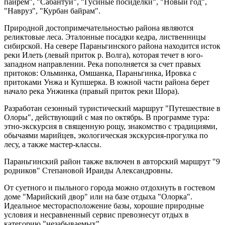
пайрем", "Сабантуй", "Гусиные посиделки", "Новый год",
"Навруз", "Курбан байрам".
Природной достопримечательностью района являются
реликтовые леса. Эталонные посадки кедра, лиственницы
сибирской. На севере Параньгинского района находится исток
реки Илеть (левый приток р. Волга), которая течет в юго-
западном направлении. Река пополняется за счет правых
притоков: Ольминка, Омшанка, Параньгинка, Ировка с
притоками Унжа и Купшерка. В южной части района берет
начало река Унжинка (правый приток реки Шора).
Разработан сезонный туристический маршрут "Путешествие в
Олоры", действующий с мая по октябрь. В программе тура:
этно-экскурсия в священную рощу, знакомство с традициями,
обычаями марийцев, экологическая экскурсия-прогулка по
лесу, а также мастер-классы.
Параньгинский район также включен в авторский маршрут "9
родников" Степановой Ираиды Александровны.
От суетного и пыльного города можно отдохнуть в гостевом
доме "Марийский двор" или на базе отдыха "Олорка".
Идеальное месторасположение базы, хорошие природные
условия и несравненный сервис превознесут отдых в
категорию "незабываемых".