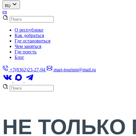
RU
en
О республике
Как добраться
Где остановиться
Чем заняться
Где поесть
Блог
+7(8362)23-27-94
mari-tourism@mail.ru
НЕ ТОЛЬКО